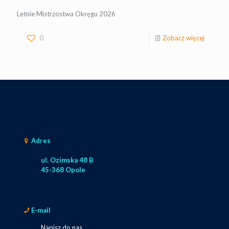
Letnie Mistrzostwa Okręgu 2026
0
Zobacz więcej
Adres
ul. Ozimska 48 B
45-368 Opole
E-mail
Napisz do nas