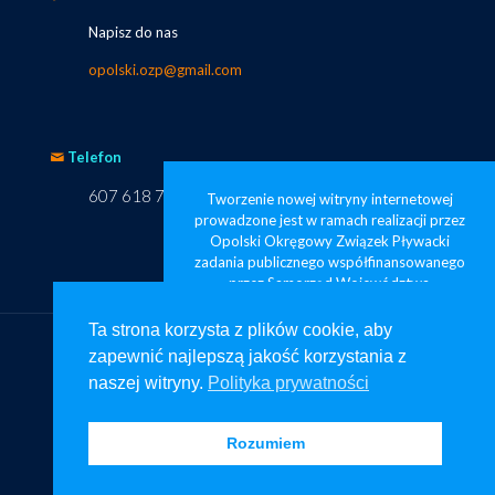
Napisz do nas
opolski.ozp@gmail.com
Telefon
607 618 749
Tworzenie nowej witryny internetowej
prowadzone jest w ramach realizacji przez
Opolski Okręgowy Związek Pływacki
zadania publicznego współfinansowanego
przez Samorząd Województwa
Opolskiego pod nazwą „Opolskie
pływanie widoczne od zaraz”
Ta strona korzysta z plików cookie, aby
zapewnić najlepszą jakość korzystania z
Ta strona korzysta z plików cookie, aby
naszej witryny.
Polityka prywatności
zapewnić najlepszą jakość korzystania z
© Copyright – Projekt oraz strona www: na-stronie.pl
naszej witryny.
Polityka prywatności
Rozumiem
Rozumiem