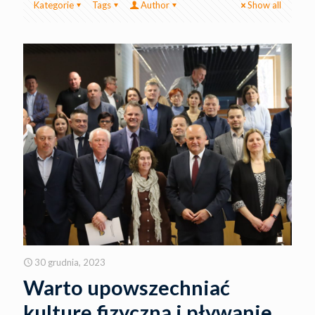
Kategorie
Tags
Author
Show all
30 grudnia, 2023
Warto upowszechniać
kulturę fizyczną i pływanie