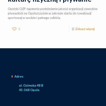
Opolski OZP zapewnia podniesienie jakości organizacji zawodów
pływackich na Opolszczyźnie w zakresie startu do rywalizacji
sportowej w wodzie i pełnego odbicia.
1
Zobacz więcej
Adres
ul. Ozimska 48 B
45-368 Opole