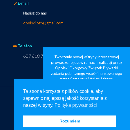
E-mail
Napisz do nas
opolski.ozp@gmail.com
Telefon
607 618 749
Tworzenie nowej witryny internetowej
prowadzone jest w ramach realizacji przez
Opolski Okręgowy Związek Pływacki
zadania publicznego współfinansowanego
przez Samorząd Województwa
Opolskiego pod nazwą „Opolskie
pływanie widoczne od zaraz”
Ta strona korzysta z plików cookie, aby
zapewnić najlepszą jakość korzystania z
Ta strona korzysta z plików cookie, aby
naszej witryny.
Polityka prywatności
zapewnić najlepszą jakość korzystania z
© Copyright – Projekt oraz strona www: na-stronie.pl
naszej witryny.
Polityka prywatności
Rozumiem
Rozumiem