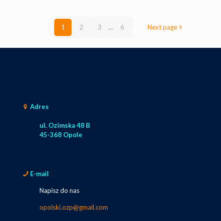
1
2
3
...
6
Next page
Adres
ul. Ozimska 48 B
45-368 Opole
E-mail
Napisz do nas
opolski.ozp@gmail.com