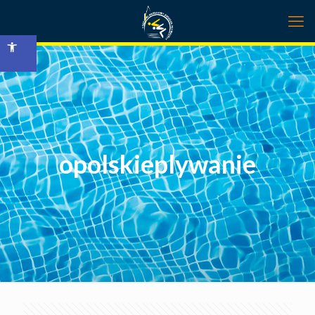
Open toolbar
opolskieplywanie