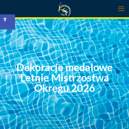
Open toolbar
Dekoracje medalowe
Letnie Mistrzostwa
Okręgu 2026