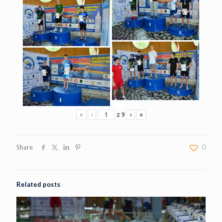
«
‹
z
9
›
»
Share
0
Related posts