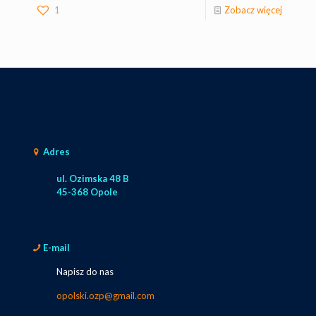
1
Zobacz więcej
Adres
ul. Ozimska 48 B
45-368 Opole
E-mail
Napisz do nas
opolski.ozp@gmail.com