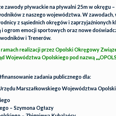
ze zawody pływackie na pływalni 25m w okręgu 
wodników z naszego województwa. W zawodach, w 
dnicy z sąsiednich okręgów i zaprzyjaźnionych k
ą i ogrom emocji sportowych oraz nowe doświadcz
awodników i Trenerów.
amach realizacji przez Opolski Okręgowy Związe
ąd Województwa Opolskiego pod nazwą „„OPOLSK
inansowanie zadania publicznego dla:
i Urzędu Marszałkowskiego Województwa Opolsk
iego
ego – Szymona Ogłazy
lskiego – Zbigniewa Kubalańcy