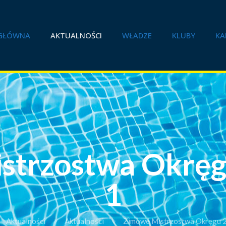
GŁÓWNA
AKTUALNOŚCI
WŁADZE
KLUBY
KA
strzostwa Okręg
1
Aktualności
Aktualności
Zimowe Mistrzostwa Okręgu 