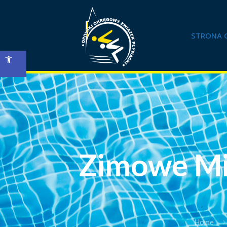
STRONA 
Open toolbar
Zimowe Mi
Home