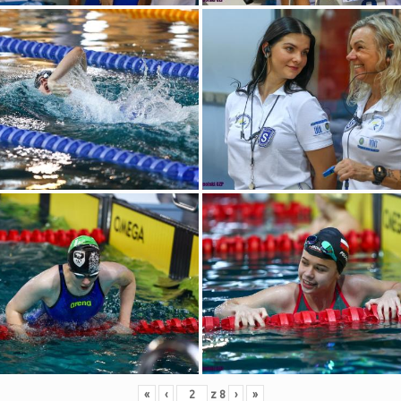
«
‹
z
8
›
»