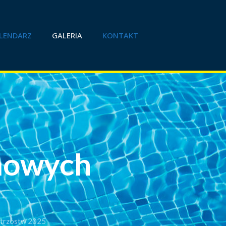
LENDARZ
GALERIA
KONTAKT
imowych
5
strzostw 2025