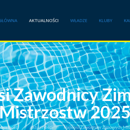
GŁÓWNA
AKTUALNOŚCI
WŁADZE
KLUBY
KA
si Zawodnicy Z
Mistrzostw 202
ktualności
Aktualności
Najlepsi Zawodnicy Zimowych Mi