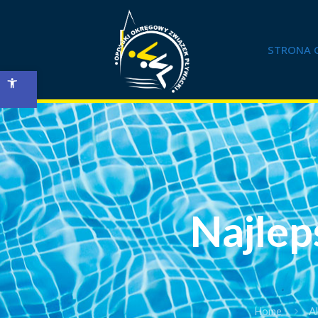
STRONA 
Open toolbar
Najlep
Home
A