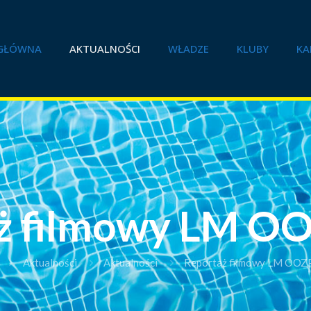
GŁÓWNA
AKTUALNOŚCI
WŁADZE
KLUBY
KA
ż filmowy LM O
Aktualności
Aktualności
Reportaż filmowy LM OOZ