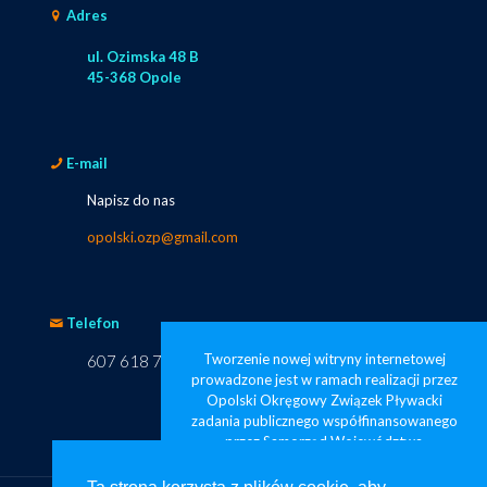
Adres
ul. Ozimska 48 B
45-368 Opole
E-mail
Napisz do nas
opolski.ozp@gmail.com
Telefon
Tworzenie nowej witryny internetowej
607 618 749
prowadzone jest w ramach realizacji przez
Opolski Okręgowy Związek Pływacki
zadania publicznego współfinansowanego
przez Samorząd Województwa
Opolskiego pod nazwą „Opolskie
pływanie widoczne od zaraz”