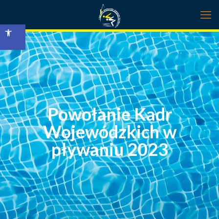
Open toolbar
Powołanie Kadr
Wojewódzkich w
pływaniu 2023