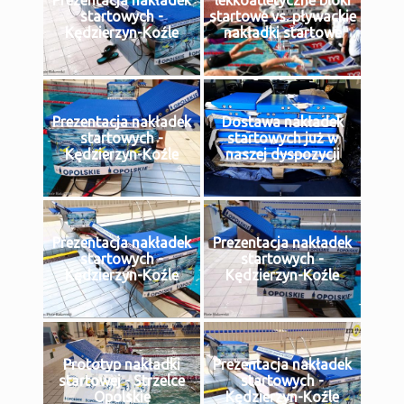
Prezentacja nakładek
lekkoatletyczne bloki
startowych -
startowe vs. pływackie
Kędzierzyn-Koźle
nakładki startowe
Prezentacja nakładek
Dostawa nakładek
startowych -
startowych już w
Kędzierzyn-Koźle
naszej dyspozycji
Prezentacja nakładek
Prezentacja nakładek
startowych -
startowych -
Kędzierzyn-Koźle
Kędzierzyn-Koźle
Prototyp nakładki
Prezentacja nakładek
startowej - Strzelce
startowych -
Opolskie
Kędzierzyn-Koźle