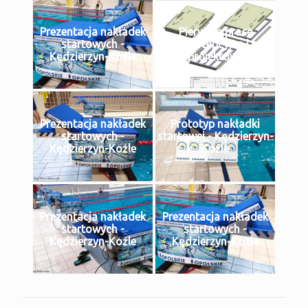
Prezentacja nakładek
Pierwsze prace
startowych -
koncepcyjne i
Kędzierzyn-Koźle
projektowe
Prezentacja nakładek
Prototyp nakładki
startowych -
startowej - Kędzierzyn-
Kędzierzyn-Koźle
Koźle
Prezentacja nakładek
Prezentacja nakładek
startowych -
startowych -
Kędzierzyn-Koźle
Kędzierzyn-Koźle