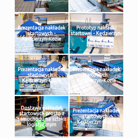
Prezentacja nakładek
Prototyp nakładki
startowych -
startowej - Kędzierzyn-
Kędzierzyn-Koźle
Koźle
Prezentacja nakładek
Prezentacja nakładek
startowych -
startowych -
Kędzierzyn-Koźle
Kędzierzyn-Koźle
Dostawa nakładek
Prezentacja nakładek
startowych prosto z
startowych -
samochodu na szlaku
Kędzierzyn-Koźle
logistycznym