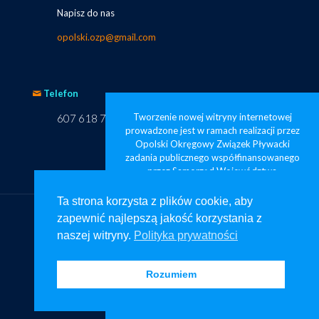
Napisz do nas
opolski.ozp@gmail.com
Telefon
Tworzenie nowej witryny internetowej
607 618 749
prowadzone jest w ramach realizacji przez
Opolski Okręgowy Związek Pływacki
zadania publicznego współfinansowanego
przez Samorząd Województwa
Opolskiego pod nazwą „Opolskie
pływanie widoczne od zaraz”
Ta strona korzysta z plików cookie, aby
zapewnić najlepszą jakość korzystania z
Ta strona korzysta z plików cookie, aby
naszej witryny.
Polityka prywatności
zapewnić najlepszą jakość korzystania z
naszej witryny.
Polityka prywatności
© Copyright – Projekt oraz strona www: na-stronie.pl
Rozumiem
Rozumiem