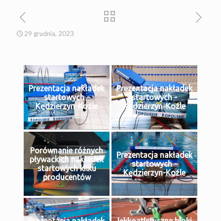
29 grudnia, 2023
Prezentacja nakładek
Prezentacja nakładek
startowych -
startowych -
Kędzierzyn-Koźle
Kędzierzyn-Koźle
Porównanie różnych
Prezentacja nakładek
pływackich nakładek
startowych -
startowych kilku
Kędzierzyn-Koźle
producentów