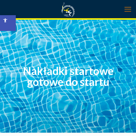
Open toolbar
Nakładki startowe
gotowe do startu