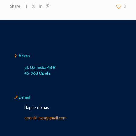
Share
0
Adres
ul. Ozimska 48 B
45-368 Opole
E-mail
Napisz do nas
opolski.ozp@gmail.com