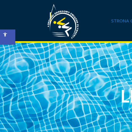
STRONA 
Open toolbar
L