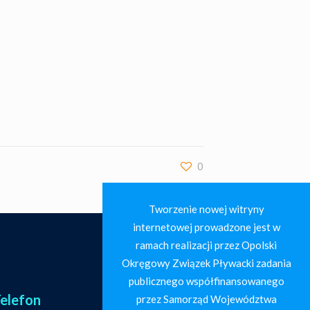
0
Tworzenie nowej witryny
internetowej prowadzone jest w
ramach realizacji przez Opolski
Okręgowy Związek Pływacki zadania
publicznego współfinansowanego
elefon
przez Samorząd Województwa