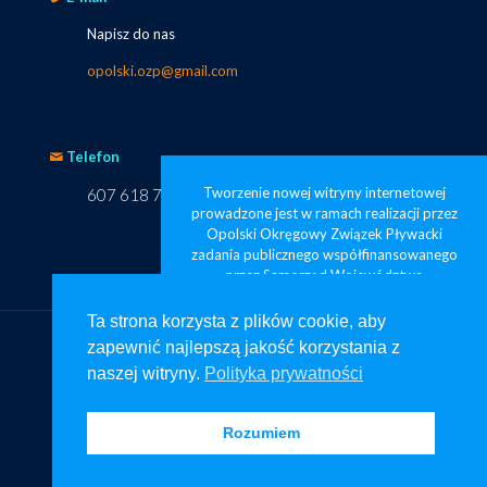
Napisz do nas
opolski.ozp@gmail.com
Telefon
Tworzenie nowej witryny internetowej
607 618 749
prowadzone jest w ramach realizacji przez
Opolski Okręgowy Związek Pływacki
zadania publicznego współfinansowanego
przez Samorząd Województwa
Opolskiego pod nazwą „Opolskie
pływanie widoczne od zaraz”
Ta strona korzysta z plików cookie, aby
zapewnić najlepszą jakość korzystania z
Ta strona korzysta z plików cookie, aby
naszej witryny.
Polityka prywatności
zapewnić najlepszą jakość korzystania z
naszej witryny.
Polityka prywatności
© Copyright – Projekt oraz strona www: na-stronie.pl
Rozumiem
Rozumiem